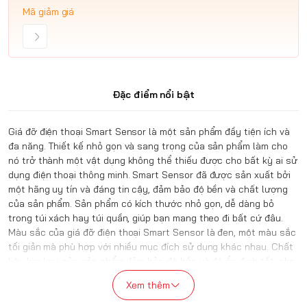
Mã giảm giá
Đặc điểm nổi bật
Giá đỡ điện thoại Smart Sensor là một sản phẩm đầy tiện ích và
đa năng. Thiết kế nhỏ gọn và sang trọng của sản phẩm làm cho
nó trở thành một vật dụng không thể thiếu được cho bất kỳ ai sử
dụng điện thoại thông minh. Smart Sensor đã được sản xuất bởi
một hãng uy tín và đáng tin cậy, đảm bảo độ bền và chất lượng
của sản phẩm. Sản phẩm có kích thước nhỏ gọn, dễ dàng bỏ
trong túi xách hay túi quần, giúp bạn mang theo đi bất cứ đâu.
Màu sắc của giá đỡ điện thoại Smart Sensor là đen, một màu sắc
tối giản mà phù hợp với nhiều mục đích sử dụng khác nhau. Chất
liệu kim loại của sản phẩm đảm bảo độ bền và độ ổn định tốt, cho
phép bạn sử dụng trong thời gian dài mà không lo sản phẩm bị hư
Xem thêm
hỏng. Giá đỡ điện thoại Smart Sensor giúp bạn tiết kiệm rất nhiều
thời gian trong việc sử dụng điện thoại thông minh của mình. Bạn