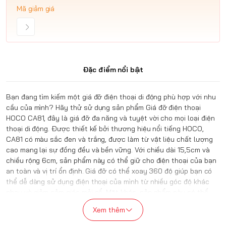
Mã giảm giá
Đặc điểm nổi bật
Bạn đang tìm kiếm một giá đỡ điện thoại di động phù hợp với nhu
cầu của mình? Hãy thử sử dụng sản phẩm Giá đỡ điện thoại
HOCO CA81, đây là giá đỡ đa năng và tuyệt vời cho mọi loại điện
thoại di động. Được thiết kế bởi thương hiệu nổi tiếng HOCO,
CA81 có màu sắc đen và trắng, được làm từ vật liệu chất lượng
cao mang lại sự đồng đều và bền vững. Với chiều dài 15,5cm và
chiều rộng 6cm, sản phẩm này có thể giữ cho điện thoại của bạn
an toàn và vị trí ổn định. Giá đỡ có thể xoay 360 độ giúp bạn có
thể dễ dàng sử dụng điện thoại của mình từ nhiều góc độ khác
nhau và giảm cảm giác mỏi cổ. Mặt khác, sản phẩm này có thể
được lắp đặt dễ dàng chỉ bằng cách gắn vào tay cầm xe đạp, xe
Xem thêm
máy hoặc bất kỳ nơi nào bạn muốn. Điều này giúp bạn dễ dàng
truy cập vào điện thoại của mình Ngay cả khi bạn đang di chuyển.